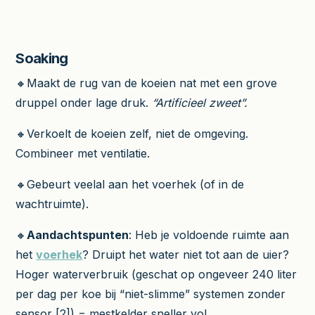
Soaking
🔸Maakt de rug van de koeien nat met een grove
druppel onder lage druk.
“Artificieel zweet”.
🔸Verkoelt de koeien zelf, niet de omgeving.
Combineer met ventilatie.
🔸Gebeurt veelal aan het voerhek (of in de
wachtruimte).
🔸
Aandachtspunten
: Heb je voldoende ruimte aan
het
voerhek
? Druipt het water niet tot aan de uier?
Hoger waterverbruik (geschat op ongeveer 240 liter
per dag per koe bij “niet-slimme” systemen zonder
sensor [2]) = mestkelder sneller vol.