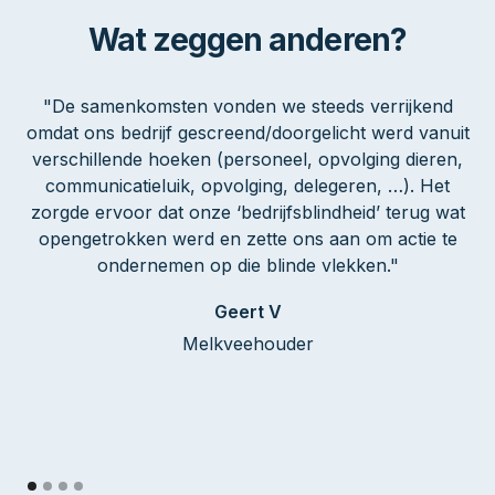
Wat zeggen anderen?
"De samenkomsten vonden we steeds verrijkend
"
omdat ons bedrijf gescreend/doorgelicht werd vanuit
verschillende hoeken (personeel, opvolging dieren,
b
communicatieluik, opvolging, delegeren, …). Het
e
zorgde ervoor dat onze ‘bedrijfsblindheid’ terug wat
l
opengetrokken werd en zette ons aan om actie te
ondernemen op die blinde vlekken."
On
Geert V
Melkveehouder
v